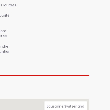
s lourdes
curité
ions
étéo
endre
antier
Lausanne,Switzerland