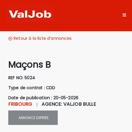
Retour à la liste d’annonces
Maçons B
REF NO:
5024
Type de contrat :
CDD
Date de publication : 20-05-2026
FRIBOURG
AGENCE
:
VALJOB BULLE
|
ANNONCE
EXPIRÉE