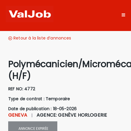
Retour à la liste d’annonces
Polymécanicien/Microméca
(H/F)
REF NO:
4772
Type de contrat :
Temporaire
Date de publication : 18-05-2026
GENEVA
AGENCE
:
GENÈVE HORLOGERIE
|
ANNONCE
EXPIRÉE