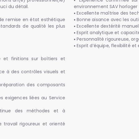
chons un(e) professionnel(le)
▪ Expérience confirmée sur 
uci du détail.
environnement SAV horloger
▪ Excellente maîtrise des te
 de remise en état esthétique
▪ Bonne aisance avec les outi
tandards de qualité les plus
▪ Excellente dextérité manuell
▪ Esprit analytique et capaci
▪ Personnalité rigoureuse, org
▪ Esprit d’équipe, flexibilité
 et finitions sur boîtiers et
ce à des contrôles visuels et
 préparation des composants
es exigences liées au Service
ontinue des méthodes et à
travail rigoureux et orienté