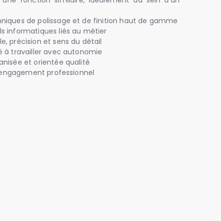
une fonction similaire, idéalement au sein d’un
chniques de polissage et de finition haut de gamme
ls informatiques liés au métier
e, précision et sens du détail
té à travailler avec autonomie
anisée et orientée qualité
 et engagement professionnel